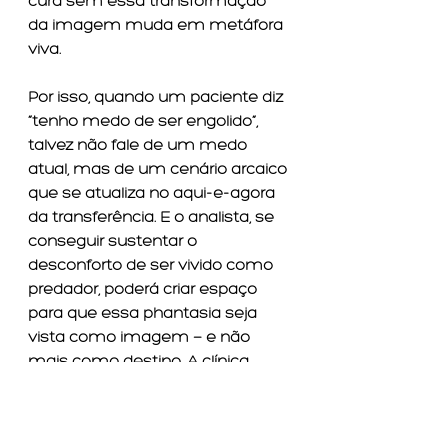
cura sem essa transformação 
da imagem muda em metáfora 
viva.
Por isso, quando um paciente diz 
“tenho medo de ser engolido”, 
talvez não fale de um medo 
atual, mas de um cenário arcaico 
que se atualiza no aqui-e-agora 
da transferência. E o analista, se 
conseguir sustentar o 
desconforto de ser vivido como 
predador, poderá criar espaço 
para que essa phantasia seja 
vista como imagem — e não 
mais como destino. A clínica 
torna-se, então, uma espécie de 
ateliê das imagens traumáticas, 
onde as formas podem ser 