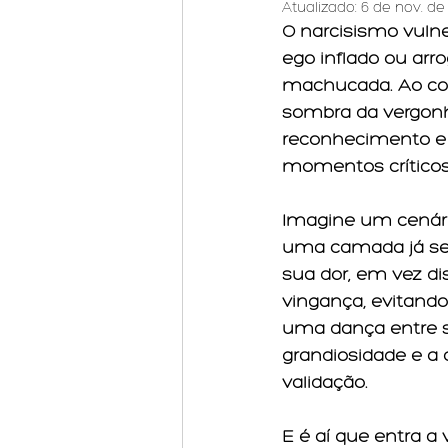
Atualizado:
6 de nov. de
O narcisismo vuln
ego inflado ou arr
machucada. Ao cont
sombra da vergonha
reconhecimento e 
momentos críticos
Imagine um cenário
uma camada já sen
sua dor; em vez di
vingança, evitando
uma dança entre s
grandiosidade e a
validação.
E é aí que entra a