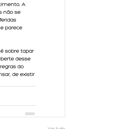
imento. A 
s não se 
eridas 
e parece 
é sobre tapar 
iberte desse 
regras do 
ar, de existir 
Ver tudo