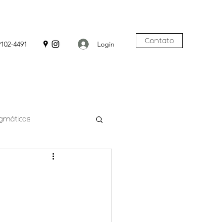
Contato
Login
9102-4491
agmáticas