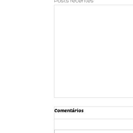
Posts recentes
A Agressividade como
Comentários
Condição: Por uma Ética do
Cuidado sem Ilusão
Há uma certa moral do
otimismo que estrutura,