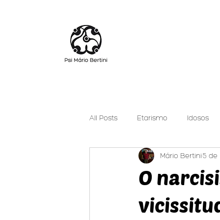
All Posts
Etarismo
Idosos
Mário Bertini
5 de 
Cuidar Pode Ser Leve
Psica
O narcis
vicissitu