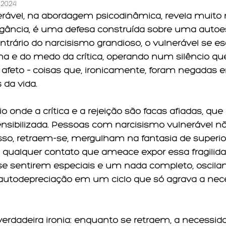
 2024
erável, na abordagem psicodinâmica, revela muito
ogância; é uma defesa construída sobre uma autoes
rário do narcisismo grandioso, o vulnerável se e
 e do medo da crítica, operando num silêncio que 
afeto – coisas que, ironicamente, foram negadas 
 da vida.
 onde a crítica e a rejeição são facas afiadas, que
sibilizada. Pessoas com narcisismo vulnerável n
sso, retraem-se, mergulham na fantasia de superio
 qualquer contato que ameace expor essa fragilid
e sentirem especiais e um nada completo, oscilan
 autodepreciação em um ciclo que só agrava a nec
 verdadeira ironia: enquanto se retraem, a necessid