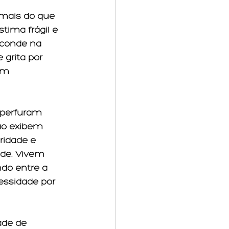
 mais do que 
tima frágil e 
sconde na 
grita por 
em 
 perfuram 
ão exibem 
ridade e 
ade. Vivem 
do entre a 
essidade por 
ade de 