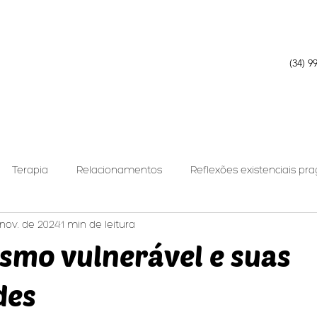
(34) 9
Terapia
Relacionamentos
Reflexões existenciais pr
nov. de 2024
1 min de leitura
nálise Relacional
ismo vulnerável e suas
des