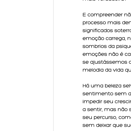
E compreender não
processo mais den
significados soter
emoção carrega, na
sombrios da psique
emoções não é cal
se ajustássemos o
melodia da vida 
Há uma beleza se
sentimento sem am
impedir seu cresc
a sentir, mas não s
seu percurso, com
sem deixar que s