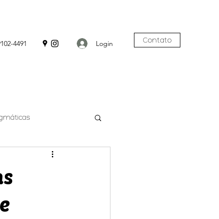
Contato
Login
9102-4491
agmáticas
as
e