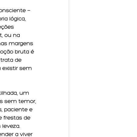
onsciente — 
a lógica, 
eções 
, ou na 
 nas margens 
oção bruta é 
trata de 
 existir sem 
ilhada, um 
os sem temor, 
, paciente e 
 frestas de 
leveza. 
nder a viver 