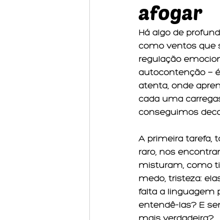
afogar
Há algo de profun
como ventos que so
regulação emociona
autocontenção — é
atenta, onde apre
cada uma carrega
conseguimos decod
A primeira tarefa, 
raro, nos encontr
misturam, como ti
medo, tristeza: e
falta a linguagem
entendê-las? E se
mais verdadeira?