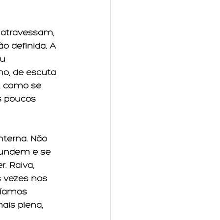
 atravessam, 
 definida. A 
u 
o, de escuta 
, como se 
 poucos 
interna. Não 
fundem e se 
 Raiva, 
 vezes nos 
ríamos 
is plena, 