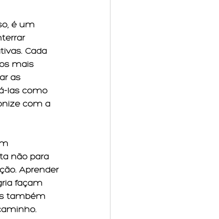
so, é um 
errar 
tivas. Cada 
tos mais 
ar as 
á-las como 
onize com a 
um 
a não para 
ção. Aprender 
gria façam 
mas também 
caminho.