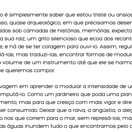
 é simplesmente saber que estou triste ou ansio
so, quase arqueológico, em que precisamos desent
rados sob camadas de histórias, memórias, expecta
 sua raiz, um grito silencioso que ecoa dos recan
, e há de se ter coragem para ouvi-lo. Assim, regul
á-las, mas traduzi-las, encontrar formas de modul
 volume de um instrumento até que ele se harm
que queremos compor.
lvagem em aprender a modular a intensidade de 
putá-lo. Como um jardineiro que poda uma plant
imento, mas para que cresça com mais vigor e dire
er consumido. Deixar que a raiva, a angústia, a ale
o rios que correm para o mar, sem represá-los, 
uas águas inundem tudo o que encontramos pelo 