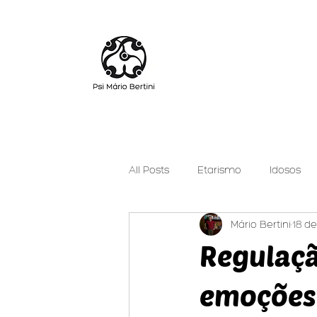
All Posts
Etarismo
Idosos
Mário Bertini
18 de
Cuidar Pode Ser Leve
Psica
Regulaçã
emoções