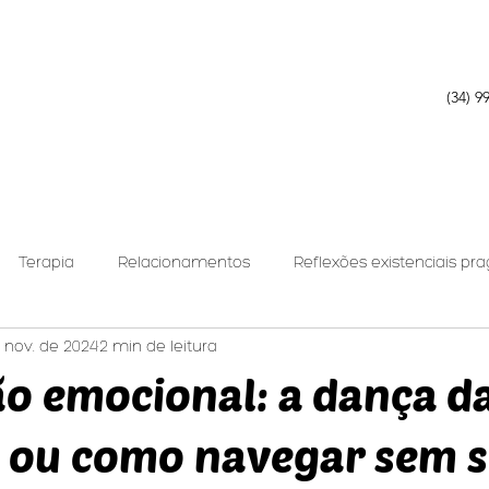
(34) 9
Terapia
Relacionamentos
Reflexões existenciais pr
 nov. de 2024
2 min de leitura
nálise Relacional
o emocional: a dança d
 ou como navegar sem s