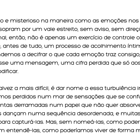
do e misterioso na maneira como as emoções nos
pram por um vale estreito, sem aviso, sem direção
l, então, não é apenas um exercício de controle o
, antes de tudo, um processo de acolhimento íntim
ndemos a decifrar o que cada emoção traz consigo
sse uma mensagem, uma cifra perdida que só aos
ificar.
talvez a mais difícil, é dar nome a essa turbulência 
amos perdidos num mar de sensações que se con
ntas derramadas num papel que não quer absorver.
las dançam numa sequência desordenada, e muitas
 para capturá-las. Mas, sem nomeá-las, como pode
m entendê-las, como poderíamos viver de forma ma