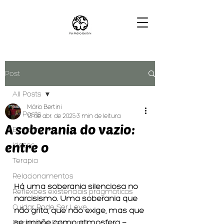
Post
All Posts
Mário Bertini
All Posts
13 de abr. de 2025
3 min de leitura
A soberania do vazio:
Etarismo
entre o
Idosos
Terapia
Relacionamentos
Há uma soberania silenciosa no 
Reflexões existenciais pragmáticas
narcisismo. Uma soberania que 
Cuidar Pode Ser Leve
não grita, que não exige, mas que 
se impõe como atmosfera — 
Psicanálise Relacional