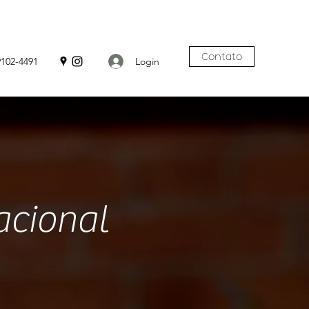
Contato
Login
9102-4491
acional