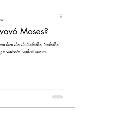
ura
 vovó Moses?
 um bom dia de trabalho, trabalho
iz e contente, conheci apenas...