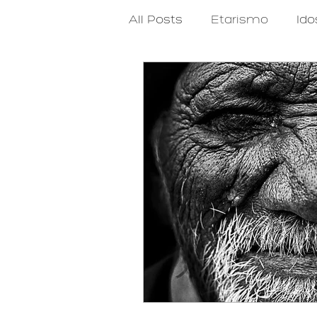
All Posts
Etarismo
Ido
Reflexões existenciais p