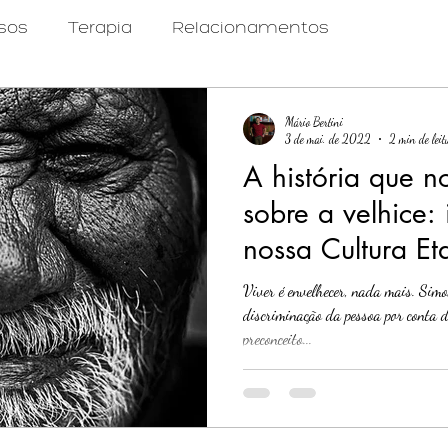
sos
Terapia
Relacionamentos
ragmáticas
Cuidar Pode Ser Leve
Psicanálise
Mário Bertini
3 de mai. de 2022
2 min de leit
A história que n
sobre a velhice:
nossa Cultura Eta
Viver é envelhecer, nada mais. Sim
discriminação da pessoa por conta d
preconceito...