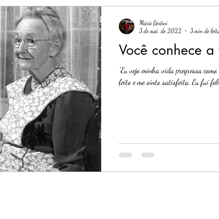
Mário Bertini
3 de mai. de 2022
3 min de leit
Você conhece a
“Eu vejo minha vida pregressa como
feito e me sinto satisfeita. Eu fui fel