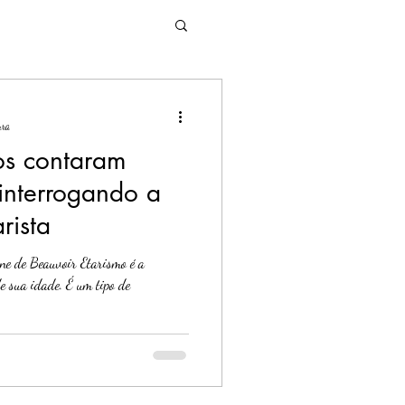
 Relacional
ura
os contaram
 interrogando a
rista
one de Beauvoir Etarismo é a
e sua idade. É um tipo de