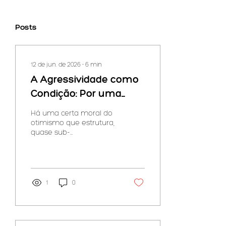
Posts
12 de jun. de 2026
∙
6
min
A Agressividade como
Condição: Por uma
Ética do Cuidado sem
Há uma certa moral do
Ilusão
otimismo que estrutura,
quase sub-
repticiamente, grande
parte do discurso
contemporâneo sobre
cuidado. Nela, cuidar
pressupõe boa vontade,
1
0
conexão natural,
harmonia como estado
de fundo. A
agressividade aparece