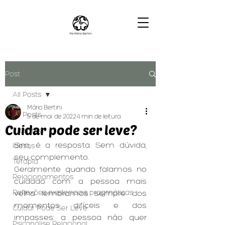
Post
All Posts
Mário Bertini
All Posts
5 de mai. de 2022
4 min de leitura
Cuidar pode ser leve?
Etarismo
Sim, é a resposta. Sem dúvida, 
Idosos
seu complemento.
Terapia
Geralmente quando falamos no 
Relacionamentos
cuidado com a pessoa mais 
Reflexões existenciais pragmáticas
velha lembramos sempre dos 
momentos difíceis e dos 
Cuidar Pode Ser Leve
impasses: a pessoa não quer 
Psicanálise Relacional