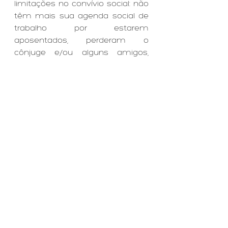
limitações no convívio social: não 
têm mais sua agenda social de 
trabalho por estarem 
aposentados, perderam o 
cônjuge e/ou alguns amigos, 
alguns dos filhos podem não 
morar na mesma cidade etc. Daí 
a grande necessidade que têm 
de falar, contar histórias de coisas 
que já foram vividas e muitas 
vezes histórias repetidas que já 
sabemos de cor. Alguma 
impaciência é esperada nessa 
hora, mas aprenda a ouvir 
generosamente, você perceberá 
que aquele causo que está 
cansado de ouvir tem detalhes 
intrigantes que não havia 
reparado. E aprenda com eles a 