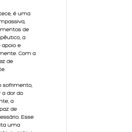
tece; é uma 
mpassiva, 
timentos de 
êutico, a 
 apoio e 
mente. Com a 
ez de 
e.
sofrimento, 
 a dor do 
te, a 
paz de 
ssário. Esse 
lita uma 