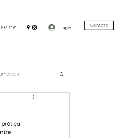
Contato
Login
9102-4491
agmáticas
prática 
ntre 