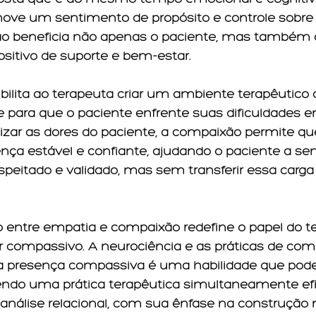
move um sentimento de propósito e controle sobre a
o beneficia não apenas o paciente, mas também o
ositivo de suporte e bem-estar.
ilita ao terapeuta criar um ambiente terapêutico a
 para que o paciente enfrente suas dificuldades e
izar as dores do paciente, a compaixão permite qu
ça estável e confiante, ajudando o paciente a sen
speitado e validado, mas sem transferir essa carg
ção entre empatia e compaixão redefine o papel do t
compassivo. A neurociência e as práticas de com
 presença compassiva é uma habilidade que pode
endo uma prática terapêutica simultaneamente efi
canálise relacional, com sua ênfase na construção