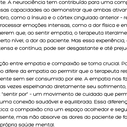
nte. A neurociência tem contribuído para uma com
ssas capacidades ao demonstrar que ambas ativa
bro, como a ínsula e o córtex cingulado anterior – r
rocessar emoções intensas, como a dor física e em
rem que, ao sentir empatia, o terapeuta literalme
rto nível, a dor do paciente. Mas essa experiência,
tensa e contínua, pode ser desgastante e até prejud
nção entre empatia e compaixão se torna crucial. Pa
o difere da empatia ao permitir que o terapeuta r
ente sem ser consumido por ele. A empatia nos faz
tas vezes espelhando diretamente seu sofrimento,
 "sentir por" – um movimento de cuidado que perm
ma conexão saudável e equilibrada. Essa diferenç
tica: a compaixão cria um espaço acolhedor e segur
sente, mas não absorve as dores do paciente de fo
própria saúde mental.