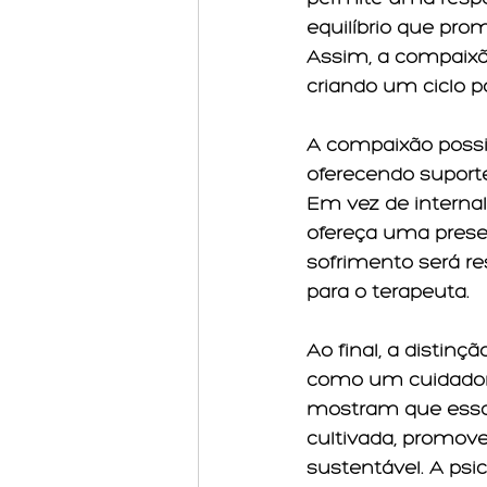
equilíbrio que pro
Assim, a compaixã
criando um ciclo p
A compaixão possib
oferecendo suporte
Em vez de internal
ofereça uma presen
sofrimento será re
para o terapeuta.
Ao final, a distin
como um cuidador 
mostram que essa
cultivada, promov
sustentável. A psi