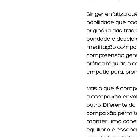
Singer enfatiza q
habilidade que po
originária das tra
bondade e desejo 
meditação compass
compreensão genu
prática regular, o
empatia pura, pro
Mas o que é compa
a compaixão envolv
outro. Diferente 
compaixão permite
manter uma conexã
equilíbrio é essenc