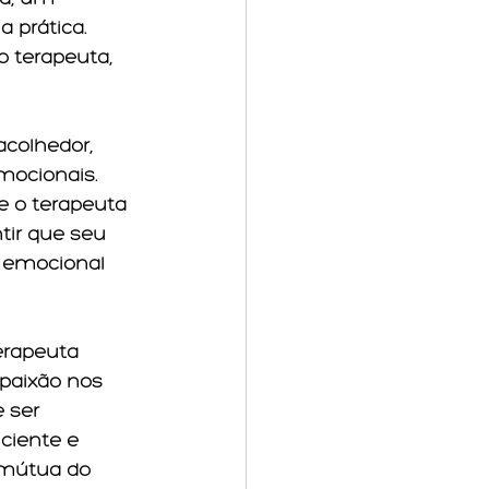
 prática. 
 terapeuta, 
colhedor, 
mocionais. 
e o terapeuta 
tir que seu 
a emocional 
erapeuta 
paixão nos 
 ser 
ciente e 
 mútua do 