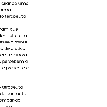
, criando uma 
forma 
o terapeuta.
tram que 
em alterar a 
esse diminui, 
 de prática 
mbém melhora 
es percebem a 
te presente e 
 terapeuta. 
 de burnout e 
compaixão 
a, um 