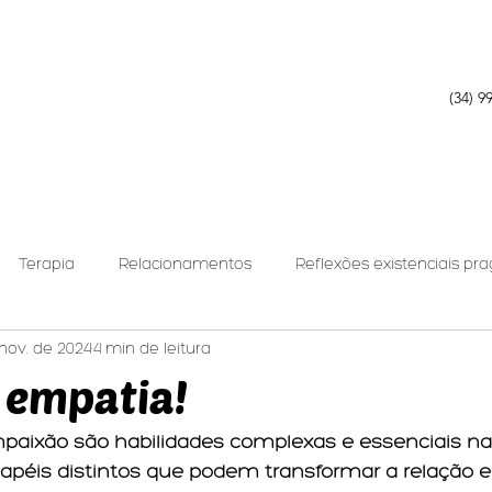
(34) 9
Terapia
Relacionamentos
Reflexões existenciais pr
nov. de 2024
4 min de leitura
nálise Relacional
 empatia!
paixão são habilidades complexas e essenciais na 
apéis distintos que podem transformar a relação e