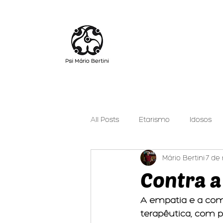
All Posts
Etarismo
Idosos
Mário Bertini
7 de 
Cuidar Pode Ser Leve
Psica
Contra a
A empatia e a com
terapêutica, com p