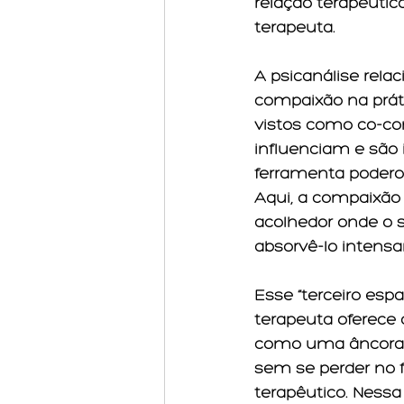
relação terapêutic
terapeuta.
A psicanálise rela
compaixão na práti
vistos como co-co
influenciam e são
ferramenta podero
Aqui, a compaixão 
acolhedor onde o 
absorvê-lo intens
Esse “terceiro esp
terapeuta oferece
como uma âncora 
sem se perder no 
terapêutico. Nessa