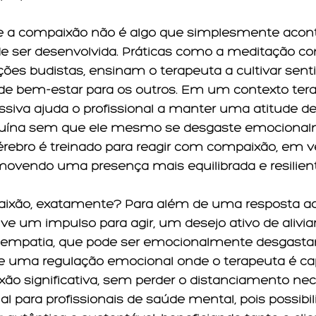
ue a compaixão não é algo que simplesmente acon
de ser desenvolvida. Práticas como a meditação co
dições budistas, ensinam o terapeuta a cultivar sen
de bem-estar para os outros. Em um contexto terap
iva ajuda o profissional a manter uma atitude de
ína sem que ele mesmo se desgaste emocional
 cérebro é treinado para reagir com compaixão, em v
movendo uma presença mais equilibrada e resilient
ixão, exatamente? Para além de uma resposta ao 
e um impulso para agir, um desejo ativo de aliviar
da empatia, que pode ser emocionalmente desgastan
 uma regulação emocional onde o terapeuta é ca
o significativa, sem perder o distanciamento nece
ial para profissionais de saúde mental, pois possibi