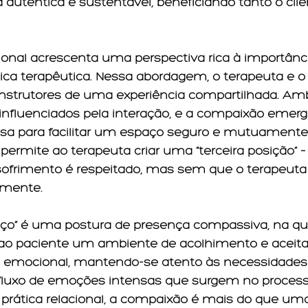
a autêntica e sustentável, beneficiando tanto o cli
cional acrescenta uma perspectiva rica à importânc
ca terapêutica. Nessa abordagem, o terapeuta e o
nstrutores de uma experiência compartilhada. Am
 influenciados pela interação, e a compaixão eme
sa para facilitar um espaço seguro e mutuamente 
permite ao terapeuta criar uma “terceira posição” 
sofrimento é respeitado, mas sem que o terapeuta 
amente.
aço” é uma postura de presença compassiva, na qua
 ao paciente um ambiente de acolhimento e aceitaç
emocional, mantendo-se atento às necessidades 
fluxo de emoções intensas que surgem no process
 prática relacional, a compaixão é mais do que um