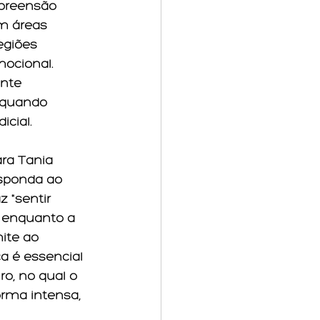
preensão 
m áreas 
egiões 
ocional. 
nte 
 quando 
icial.
ra Tania 
esponda ao 
 "sentir 
 enquanto a 
ite ao 
a é essencial 
o, no qual o 
rma intensa, 