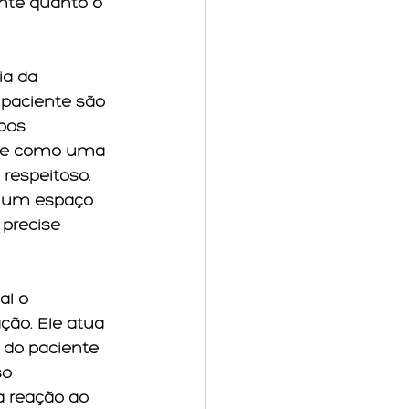
ente quanto o 
ia da 
 paciente são 
bos 
rge como uma 
respeitoso. 
– um espaço 
precise 
l o 
ão. Ele atua 
do paciente 
o 
a reação ao 