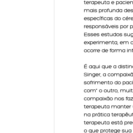
terapeuta e pacie
mais profunda de
específicas do cére
responsáveis por p
Esses estudos suge
experimenta, em ce
ocorre de forma in
É aqui que a disti
Singer, a compaixã
sofrimento do paci
com" o outro, mui
compaixão nos faz
terapeuta manter u
na prática terapêu
terapeuta está pre
o que protege sua 