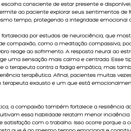
escolha consciente de estar presente e disponível
ermite ao paciente explorar seus sentimentos de 
esmo tempo, protegendo a integridade emocional d
 fortalecida por estudos de neurociência, que mos
s de compaixão, como a meditação compassiva, pod
ro reage ao sofrimento. A resposta neural ao estr
rge uma sensação mais calma e centrada. Esse tipo
e o terapeuta contra a fadiga empática, mas ta
eriência terapêutica. Afinal, pacientes muitas vez
m terapeuta exausto e um que está emocionalmen
tica, a compaixão também fortalece a resiliência do
cultivam essa habilidade relatam menor incidência
 satisfação com o trabalho. Isso ocorre porque a 
osta que é ao mesmo tempo emocional e cognitiv